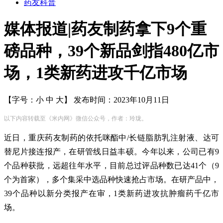
药友科普
媒体报道|药友制药拿下9个重
磅品种，39个新品剑指480亿市
场，1类新药进攻千亿市场
【字号：
小
中
大
】
发布时间：2023年10月11日
以下内容转载至《米内网》微信公众号，作者：玲珑。
近日，重庆药友制药的依托咪酯中/长链脂肪乳注射液、达可
替尼片接连报产，在研管线日益丰硕。今年以来，公司已有9
个品种获批，远超往年水平，目前总过评品种数已达41个（9
个为首家），多个集采中选品种快速抢占市场。在研产品中，
39个品种以新分类报产在审，1类新药进攻抗肿瘤药千亿市
场。