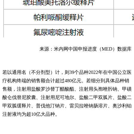
来源：米内网中国申报进度（MED）数据库
若以通用名（不分剂型）计，则39个品种2022年在中国公立医
疗机构终端的销售额合计超过480亿元。若细分到具体品种销
售额，注射用盐酸罗沙替丁醋酸酯、注射用头孢唑肟钠、甲磺
酸仑伐替尼胶囊、注射用尼可地尔、盐酸二甲双胍片、盐酸二
甲双胍缓释片、普伐他汀钠片、雷贝拉唑钠肠溶片、奥沙利铂
注射液均为超10亿大品种。