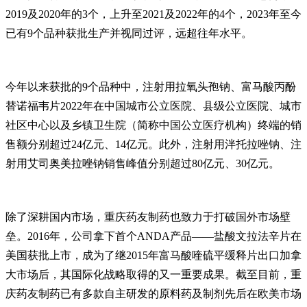
2019及2020年的3个，上升至2021及2022年的4个，2023年至今
已有9个品种获批生产并视同过评，远超往年水平。
今年以来获批的9个品种中，注射用拉氧头孢钠、富马酸丙酚
替诺福韦片2022年在中国城市公立医院、县级公立医院、城市
社区中心以及乡镇卫生院（简称中国公立医疗机构）终端的销
售额分别超过24亿元、14亿元。此外，注射用泮托拉唑钠、注
射用艾司奥美拉唑钠销售峰值分别超过80亿元、30亿元。
除了深耕国内市场，重庆药友制药也致力于打破国外市场壁
垒。2016年，公司拿下首个ANDA产品——盐酸文拉法辛片在
美国获批上市，成为了继2015年富马酸喹硫平缓释片出口加拿
大市场后，其国际化战略取得的又一重要成果。截至目前，重
庆药友制药已有多款自主研发的原料药及制剂先后在欧美市场