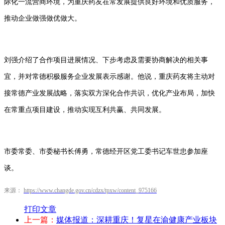
际化一流营商环境，为重庆药友在常发展提供良好环境和优质服务，
推动企业做强做优做大。
刘强介绍了合作项目进展情况、下步考虑及需要协商解决的相关事
宜，并对常德积极服务企业发展表示感谢。他说，重庆药友将主动对
接常德产业发展战略，落实双方深化合作共识，优化产业布局，加快
在常重点项目建设，推动实现互利共赢、共同发展。
市委常委、市委秘书长傅勇，常德经开区党工委书记车世忠参加座
谈。
来源：
https://www.changde.gov.cn/cdzx/tpxw/content_975166
打印文章
上一篇：
媒体报道：深耕重庆！复星在渝健康产业板块